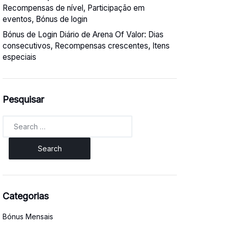
Recompensas de nível, Participação em
eventos, Bónus de login
Bónus de Login Diário de Arena Of Valor: Dias
consecutivos, Recompensas crescentes, Itens
especiais
Pesquisar
Search
for:
Categorias
Bónus Mensais