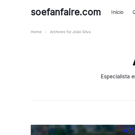
Skip
soefanfaire.com
to
Início
content
Home
-
Archives for João Silva
Especialista 