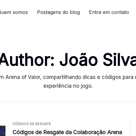
Quem somos
Postagens do blog
Entre em contato
Author:
João Silv
em Arena of Valor, compartilhando dicas e códigos para
experiência no jogo.
CÓDIGOS DE RESGATE
Códigos de Resgate da Colaboração Arena