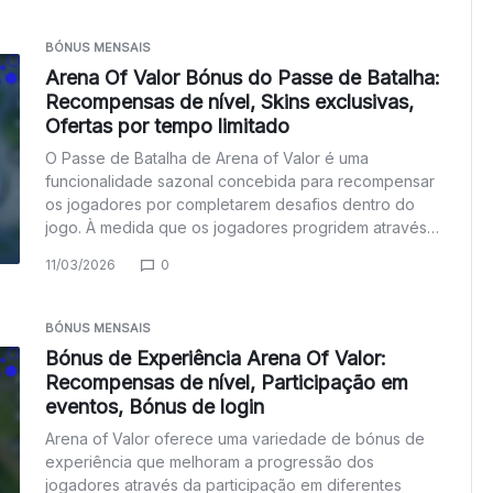
BÓNUS MENSAIS
Arena Of Valor Bónus do Passe de Batalha:
Recompensas de nível, Skins exclusivas,
Ofertas por tempo limitado
O Passe de Batalha de Arena of Valor é uma
funcionalidade sazonal concebida para recompensar
os jogadores por completarem desafios dentro do
jogo. À medida que os jogadores progridem através…
11/03/2026
0
BÓNUS MENSAIS
Bónus de Experiência Arena Of Valor:
Recompensas de nível, Participação em
eventos, Bónus de login
Arena of Valor oferece uma variedade de bónus de
experiência que melhoram a progressão dos
jogadores através da participação em diferentes