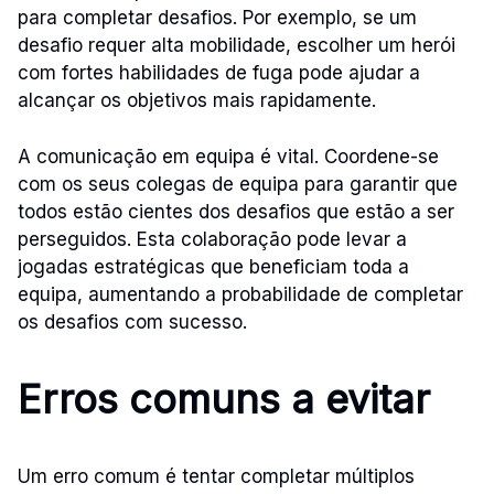
para completar desafios. Por exemplo, se um
desafio requer alta mobilidade, escolher um herói
com fortes habilidades de fuga pode ajudar a
alcançar os objetivos mais rapidamente.
A comunicação em equipa é vital. Coordene-se
com os seus colegas de equipa para garantir que
todos estão cientes dos desafios que estão a ser
perseguidos. Esta colaboração pode levar a
jogadas estratégicas que beneficiam toda a
equipa, aumentando a probabilidade de completar
os desafios com sucesso.
Erros comuns a evitar
Um erro comum é tentar completar múltiplos