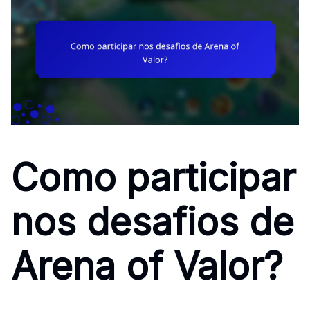
Como participar
nos desafios de
Arena of Valor?