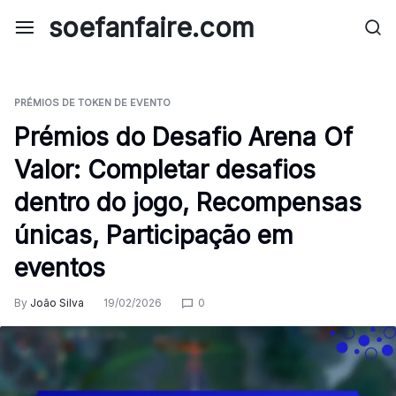
Skip
soefanfaire.com
to
content
PRÉMIOS DE TOKEN DE EVENTO
Prémios do Desafio Arena Of
Valor: Completar desafios
dentro do jogo, Recompensas
únicas, Participação em
eventos
By
João Silva
19/02/2026
0