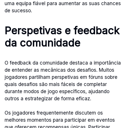
uma equipa fiável para aumentar as suas chances
de sucesso.
Perspetivas e feedback
da comunidade
O feedback da comunidade destaca a importância
de entender as mecânicas dos desafios. Muitos
jogadores partilham perspetivas em fóruns sobre
quais desafios são mais fáceis de completar
durante modos de jogo específicos, ajudando
outros a estrategizar de forma eficaz.
Os jogadores frequentemente discutem os
melhores momentos para participar em eventos
que oferecem recompensas únicas. Participar