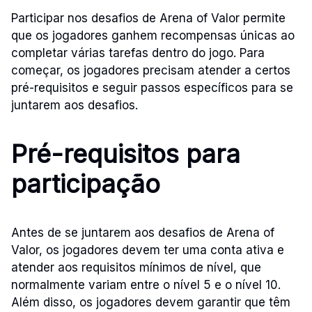
Participar nos desafios de Arena of Valor permite
que os jogadores ganhem recompensas únicas ao
completar várias tarefas dentro do jogo. Para
começar, os jogadores precisam atender a certos
pré-requisitos e seguir passos específicos para se
juntarem aos desafios.
Pré-requisitos para
participação
Antes de se juntarem aos desafios de Arena of
Valor, os jogadores devem ter uma conta ativa e
atender aos requisitos mínimos de nível, que
normalmente variam entre o nível 5 e o nível 10.
Além disso, os jogadores devem garantir que têm