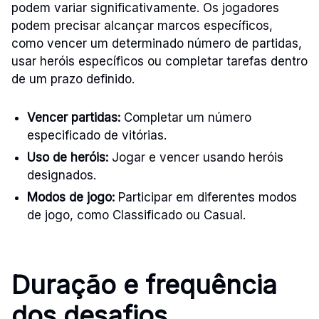
podem variar significativamente. Os jogadores
podem precisar alcançar marcos específicos,
como vencer um determinado número de partidas,
usar heróis específicos ou completar tarefas dentro
de um prazo definido.
Vencer partidas:
Completar um número
especificado de vitórias.
Uso de heróis:
Jogar e vencer usando heróis
designados.
Modos de jogo:
Participar em diferentes modos
de jogo, como Classificado ou Casual.
Duração e frequência
dos desafios