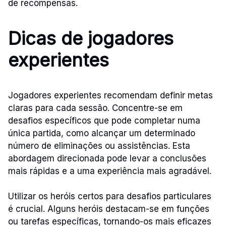
de recompensas.
Dicas de jogadores
experientes
Jogadores experientes recomendam definir metas
claras para cada sessão. Concentre-se em
desafios específicos que pode completar numa
única partida, como alcançar um determinado
número de eliminações ou assistências. Esta
abordagem direcionada pode levar a conclusões
mais rápidas e a uma experiência mais agradável.
Utilizar os heróis certos para desafios particulares
é crucial. Alguns heróis destacam-se em funções
ou tarefas específicas, tornando-os mais eficazes