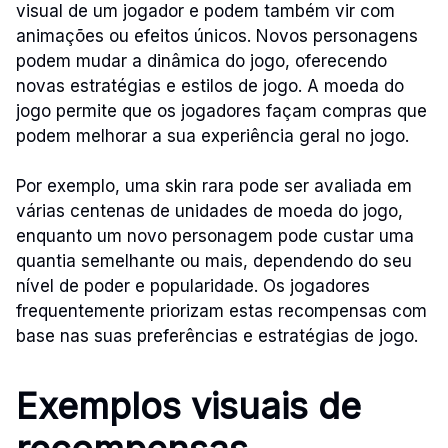
visual de um jogador e podem também vir com
animações ou efeitos únicos. Novos personagens
podem mudar a dinâmica do jogo, oferecendo
novas estratégias e estilos de jogo. A moeda do
jogo permite que os jogadores façam compras que
podem melhorar a sua experiência geral no jogo.
Por exemplo, uma skin rara pode ser avaliada em
várias centenas de unidades de moeda do jogo,
enquanto um novo personagem pode custar uma
quantia semelhante ou mais, dependendo do seu
nível de poder e popularidade. Os jogadores
frequentemente priorizam estas recompensas com
base nas suas preferências e estratégias de jogo.
Exemplos visuais de