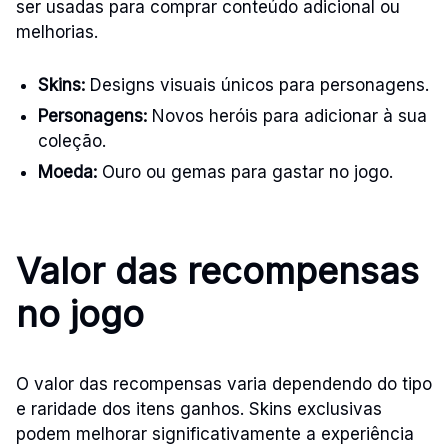
ser usadas para comprar conteúdo adicional ou
melhorias.
Skins:
Designs visuais únicos para personagens.
Personagens:
Novos heróis para adicionar à sua
coleção.
Moeda:
Ouro ou gemas para gastar no jogo.
Valor das recompensas
no jogo
O valor das recompensas varia dependendo do tipo
e raridade dos itens ganhos. Skins exclusivas
podem melhorar significativamente a experiência