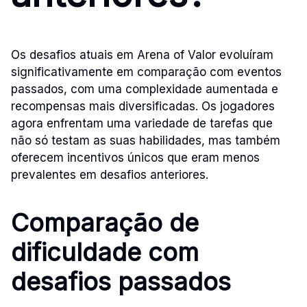
Os desafios atuais em Arena of Valor evoluíram
significativamente em comparação com eventos
passados, com uma complexidade aumentada e
recompensas mais diversificadas. Os jogadores
agora enfrentam uma variedade de tarefas que
não só testam as suas habilidades, mas também
oferecem incentivos únicos que eram menos
prevalentes em desafios anteriores.
Comparação de
dificuldade com
desafios passados