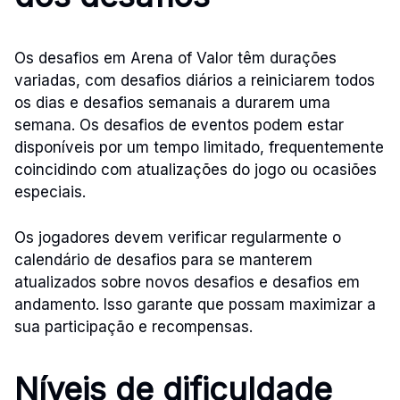
Os desafios em Arena of Valor têm durações
variadas, com desafios diários a reiniciarem todos
os dias e desafios semanais a durarem uma
semana. Os desafios de eventos podem estar
disponíveis por um tempo limitado, frequentemente
coincidindo com atualizações do jogo ou ocasiões
especiais.
Os jogadores devem verificar regularmente o
calendário de desafios para se manterem
atualizados sobre novos desafios e desafios em
andamento. Isso garante que possam maximizar a
sua participação e recompensas.
Níveis de dificuldade