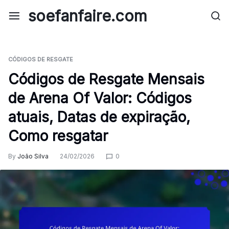
Skip
soefanfaire.com
to
content
CÓDIGOS DE RESGATE
Códigos de Resgate Mensais
de Arena Of Valor: Códigos
atuais, Datas de expiração,
Como resgatar
By
João Silva
24/02/2026
0