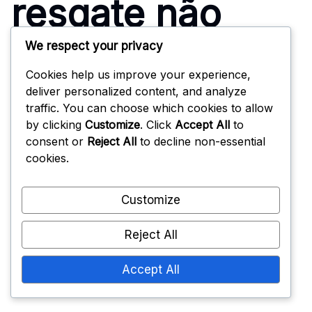
resgate não
funcionar?
We respect your privacy
Cookies help us improve your experience,
deliver personalized content, and analyze
traffic. You can choose which cookies to allow
Se um código de resgate para Arena of Valor não
by clicking
Customize
. Click
Accept All
to
funcionar, pode ser devido a vários problemas
consent or
Reject All
to decline non-essential
comuns, como expiração, restrições regionais ou
cookies.
erros de entrada. Verificar estes fatores pode
ajudar a resolver o problema rapidamente.
Customize
Resolução de erros
Reject All
comuns de resgate
Accept All