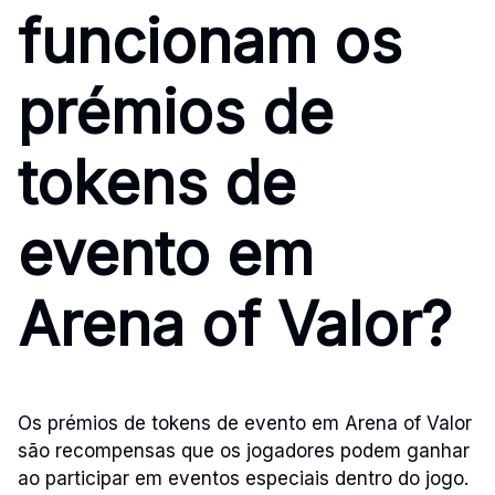
funcionam os
prémios de
tokens de
evento em
Arena of Valor?
Os prémios de tokens de evento em Arena of Valor
são recompensas que os jogadores podem ganhar
ao participar em eventos especiais dentro do jogo.