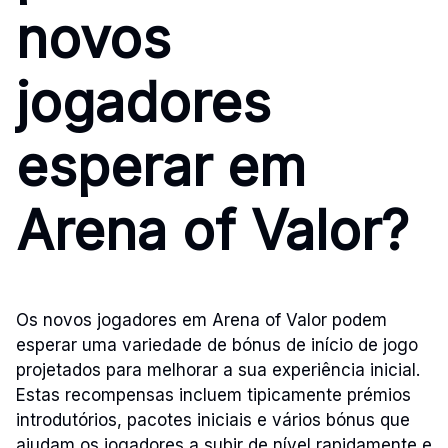
novos
jogadores
esperar em
Arena of Valor?
Os novos jogadores em Arena of Valor podem
esperar uma variedade de bónus de início de jogo
projetados para melhorar a sua experiência inicial.
Estas recompensas incluem tipicamente prémios
introdutórios, pacotes iniciais e vários bónus que
ajudam os jogadores a subir de nível rapidamente e