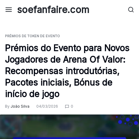
Skip
soefanfaire.com
to
content
PRÉMIOS DE TOKEN DE EVENTO
Prémios do Evento para Novos
Jogadores de Arena Of Valor:
Recompensas introdutórias,
Pacotes iniciais, Bónus de
início de jogo
By
João Silva
04/03/2026
0