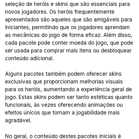
seleção de heróis e skins que são essenciais para
novos jogadores. Os heróis frequentemente
apresentados são aqueles que são amigáveis para
iniciantes, permitindo que os jogadores aprendam
as mecânicas do jogo de forma eficaz. Além disso,
cada pacote pode conter moeda do jogo, que pode
ser usada para comprar mais itens ou desbloquear
conteúdo adicional.
Alguns pacotes também podem oferecer skins
exclusivas que proporcionam melhorias visuais
para os heróis, aumentando a experiência geral de
jogo. Estas skins podem ser tanto estéticas quanto
funcionais, às vezes oferecendo animações ou
efeitos únicos que tornam a jogabilidade mais
agradável.
No geral, o conteúdo destes pacotes iniciais é