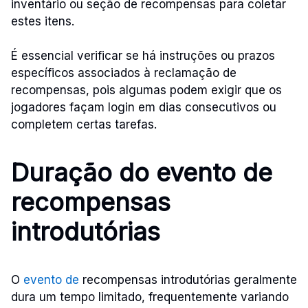
inventário ou seção de recompensas para coletar
estes itens.
É essencial verificar se há instruções ou prazos
específicos associados à reclamação de
recompensas, pois algumas podem exigir que os
jogadores façam login em dias consecutivos ou
completem certas tarefas.
Duração do evento de
recompensas
introdutórias
O
evento de
recompensas introdutórias geralmente
dura um tempo limitado, frequentemente variando