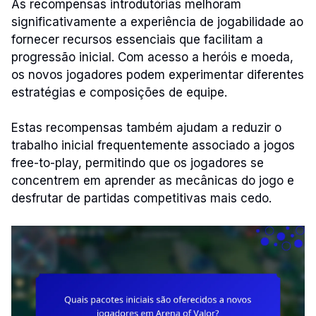
As recompensas introdutórias melhoram
significativamente a experiência de jogabilidade ao
fornecer recursos essenciais que facilitam a
progressão inicial. Com acesso a heróis e moeda,
os novos jogadores podem experimentar diferentes
estratégias e composições de equipe.
Estas recompensas também ajudam a reduzir o
trabalho inicial frequentemente associado a jogos
free-to-play, permitindo que os jogadores se
concentrem em aprender as mecânicas do jogo e
desfrutar de partidas competitivas mais cedo.