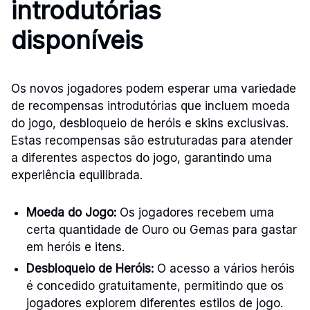
introdutórias
disponíveis
Os novos jogadores podem esperar uma variedade
de recompensas introdutórias que incluem moeda
do jogo, desbloqueio de heróis e skins exclusivas.
Estas recompensas são estruturadas para atender
a diferentes aspectos do jogo, garantindo uma
experiência equilibrada.
Moeda do Jogo:
Os jogadores recebem uma
certa quantidade de Ouro ou Gemas para gastar
em heróis e itens.
Desbloqueio de Heróis:
O acesso a vários heróis
é concedido gratuitamente, permitindo que os
jogadores explorem diferentes estilos de jogo.