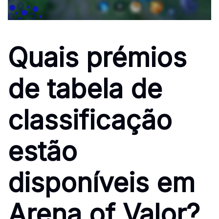
Quais prémios
de tabela de
classificação
estão
disponíveis em
Arena of Valor?