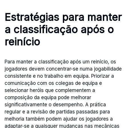
Estratégias para manter
a classificação após o
reinício
Para manter a classificação após um reinício, os
jogadores devem concentrar-se numa jogabilidade
consistente e no trabalho em equipa. Priorizar a
comunicação com os colegas de equipa e
selecionar heróis que complementem a
composição da equipa pode melhorar
significativamente o desempenho. A prática
regular e a revisão de partidas passadas para
melhoria também podem ajudar os jogadores a
adaptar-se a quaisquer mudanças nas mecânicas