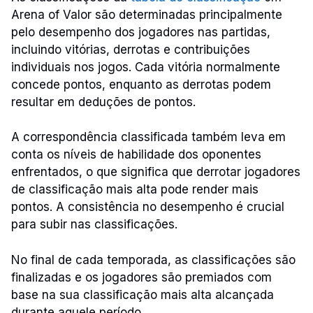
Arena of Valor são determinadas principalmente
pelo desempenho dos jogadores nas partidas,
incluindo vitórias, derrotas e contribuições
individuais nos jogos. Cada vitória normalmente
concede pontos, enquanto as derrotas podem
resultar em deduções de pontos.
A correspondência classificada também leva em
conta os níveis de habilidade dos oponentes
enfrentados, o que significa que derrotar jogadores
de classificação mais alta pode render mais
pontos. A consistência no desempenho é crucial
para subir nas classificações.
No final de cada temporada, as classificações são
finalizadas e os jogadores são premiados com
base na sua classificação mais alta alcançada
durante aquele período.