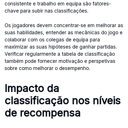
consistente e trabalho em equipa são fatores-
chave para subir nas classificações.
Os jogadores devem concentrar-se em melhorar as
suas habilidades, entender as mecânicas do jogo e
colaborar com os colegas de equipa para
maximizar as suas hipóteses de ganhar partidas.
Verificar regularmente a tabela de classificação
também pode fornecer motivação e perspetivas
sobre como melhorar o desempenho.
Impacto da
classificação nos níveis
de recompensa