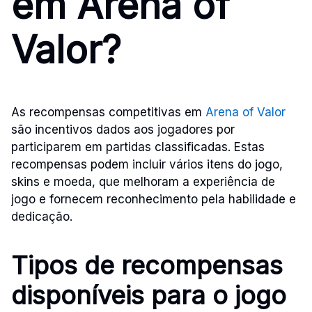
em Arena of
Valor?
As recompensas competitivas em
Arena of Valor
são incentivos dados aos jogadores por
participarem em partidas classificadas. Estas
recompensas podem incluir vários itens do jogo,
skins e moeda, que melhoram a experiência de
jogo e fornecem reconhecimento pela habilidade e
dedicação.
Tipos de recompensas
disponíveis para o jogo