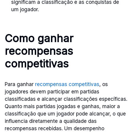
significam a classificação e as conquistas de
um jogador.
Como ganhar
recompensas
competitivas
Para ganhar
recompensas competitivas
, os
jogadores devem participar em partidas
classificadas e alcançar classificações específicas.
Quanto mais partidas jogadas e ganhas, maior a
classificação que um jogador pode alcançar, o que
influencia diretamente a qualidade das
recompensas recebidas. Um desempenho