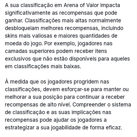
A sua classificação em Arena of Valor impacta
significativamente as recompensas que pode
ganhar. Classificações mais altas normalmente
desbloqueiam melhores recompensas, incluindo
skins mais valiosas e maiores quantidades de
moeda do jogo. Por exemplo, jogadores nas
camadas superiores podem receber itens
exclusivos que não estão disponíveis para aqueles
em classificações mais baixas.
À medida que os jogadores progridem nas
classificações, devem esforçar-se para manter ou
melhorar a sua posição para continuar a receber
recompensas de alto nível. Compreender o sistema
de classificação e as suas implicações nas
recompensas pode ajudar os jogadores a
estrategizar a sua jogabilidade de forma eficaz.