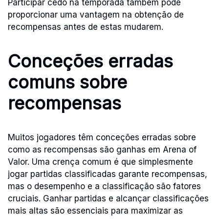
Participar cedo na temporada também pode
proporcionar uma vantagem na obtenção de
recompensas antes de estas mudarem.
Conceções erradas
comuns sobre
recompensas
Muitos jogadores têm conceções erradas sobre
como as recompensas são ganhas em Arena of
Valor. Uma crença comum é que simplesmente
jogar partidas classificadas garante recompensas,
mas o desempenho e a classificação são fatores
cruciais. Ganhar partidas e alcançar classificações
mais altas são essenciais para maximizar as