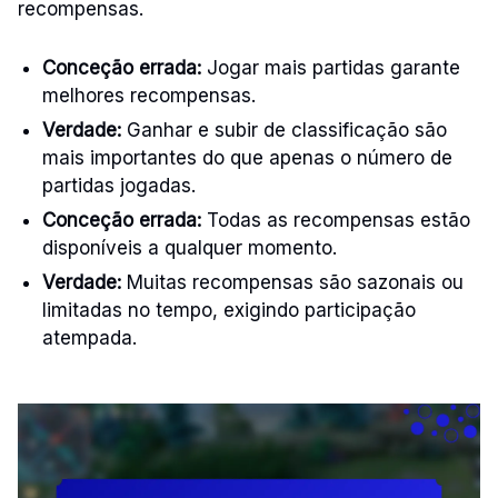
recompensas.
Conceção errada:
Jogar mais partidas garante
melhores recompensas.
Verdade:
Ganhar e subir de classificação são
mais importantes do que apenas o número de
partidas jogadas.
Conceção errada:
Todas as recompensas estão
disponíveis a qualquer momento.
Verdade:
Muitas recompensas são sazonais ou
limitadas no tempo, exigindo participação
atempada.