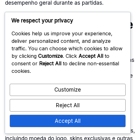
desempenho geral durante as partidas.
We respect your privacy
Mecânicas de bónus de
Cookies help us improve your experience,
classificação
deliver personalized content, and analyze
traffic. You can choose which cookies to allow
by clicking
Customize
. Click
Accept All
to
Os bónus de classificação são recompensas dadas
consent or
Reject All
to decline non-essential
aos jogadores com base no seu desempenho em
cookies.
partidas classificadas. As mecânicas normalmente
envolvem ganhar pontos por vitórias, que
Customize
contribuem para a classificação de um jogador.
Classificações mais altas geram bónus maiores,
Reject All
incentivando os jogadores a esforçarem-se pela
excelência.
Accept All
Os jogadores podem receber vários tipos de bónus,
incluindo moeda do jogo, skins exclusivas e outras