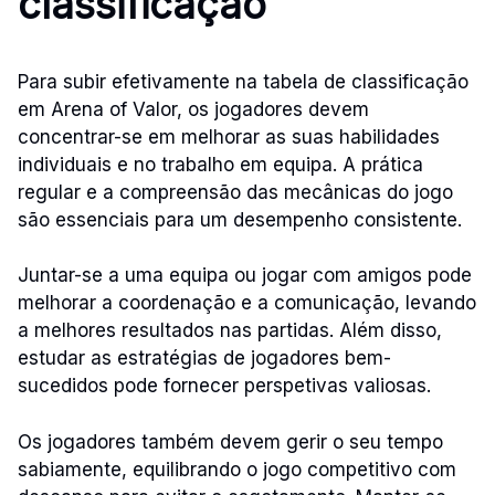
classificação
Para subir efetivamente na tabela de classificação
em Arena of Valor, os jogadores devem
concentrar-se em melhorar as suas habilidades
individuais e no trabalho em equipa. A prática
regular e a compreensão das mecânicas do jogo
são essenciais para um desempenho consistente.
Juntar-se a uma equipa ou jogar com amigos pode
melhorar a coordenação e a comunicação, levando
a melhores resultados nas partidas. Além disso,
estudar as estratégias de jogadores bem-
sucedidos pode fornecer perspetivas valiosas.
Os jogadores também devem gerir o seu tempo
sabiamente, equilibrando o jogo competitivo com