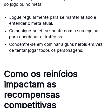
do jogo ou no meta.
Jogue regularmente para se manter afiado e
entender o meta atual.
Comunique-se eficazmente com a sua equipa
para coordenar estratégias.
Concentre-se em dominar alguns heróis em vez
de tentar jogar todos os personagens.
Como os reinícios
impactam as
recompensas
competitivas