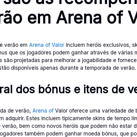
rão em Arena of V
de verão em
Arena of Valor
incluem heróis exclusivos, 
us que os jogadores podem ganhar através de várias 
 são projetadas para melhorar a jogabilidade e fornece
stão disponíveis apenas durante a temporada de verão.
ral dos bónus e itens de v
da de verão,
Arena of
Valor oferece uma variedade de 
 adquirir. Estes incluem tipicamente skins de tempo li
e verão, bem como novos heróis que podem não estar di
 jogadores também podem ganhar moeda bónus, que po