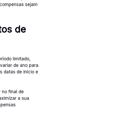
 recompensas sejam
tos de
íodo limitado,
ariar de ano para
s datas de início e
no final de
aximizar a sua
ompensas