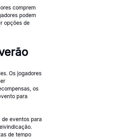
adores comprem
ogadores podem
er opções de
verão
es. Os jogadores
ber
recompensas, os
evento para
a de eventos para
eivindicação.
tas de tempo