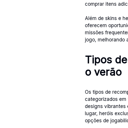
comprar itens adic
Além de skins e h
oferecem oportuni
missões frequente
jogo, melhorando a
Tipos de
o verão
Os tipos de recom
categorizados em v
designs vibrantes
lugar, heróis excl
opções de jogabili