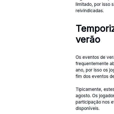
limitado, por isso
reivindicadas.
Temporiz
verão
Os eventos de ver
frequentemente ab
ano, por isso os j
fim dos eventos de
Tipicamente, este
agosto. Os jogado
participação nos 
disponíveis.