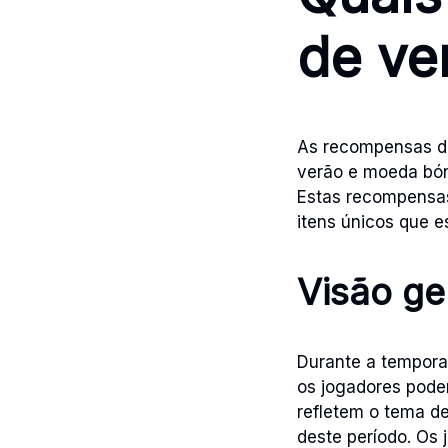
de ve
As recompensas 
verão e moeda bón
Estas recompensas
itens únicos que e
Visão ge
Durante a tempora
os jogadores podem
refletem o tema d
deste período. Os