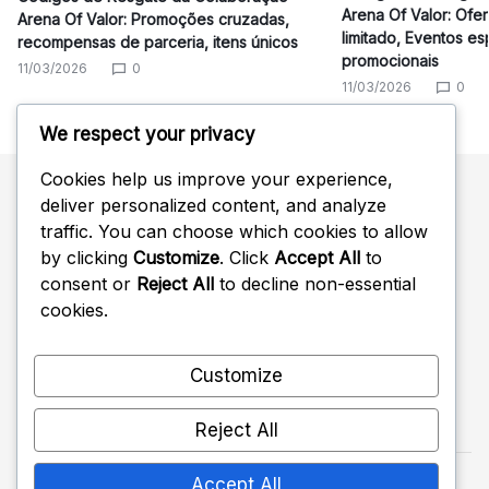
Arena Of Valor: Ofe
Arena Of Valor: Promoções cruzadas,
limitado, Eventos es
recompensas de parceria, itens únicos
promocionais
11/03/2026
0
11/03/2026
0
We respect your privacy
Cookies help us improve your experience,
deliver personalized content, and analyze
Pesquisar
traffic. You can choose which cookies to allow
by clicking
Customize
. Click
Accept All
to
Search
consent or
Reject All
to decline non-essential
for:
cookies.
Customize
Reject All
Accept All
Copyright 2026 —
soefanfaire.com
. All rights