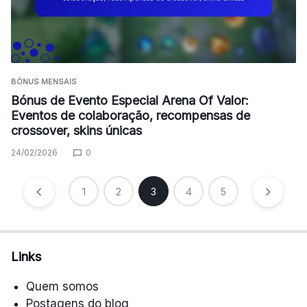
BÓNUS MENSAIS
Bónus de Evento Especial Arena Of Valor:
Eventos de colaboração, recompensas de
crossover, skins únicas
24/02/2026
0
Posts
1
2
3
4
5
pagination
Links
Quem somos
Postagens do blog