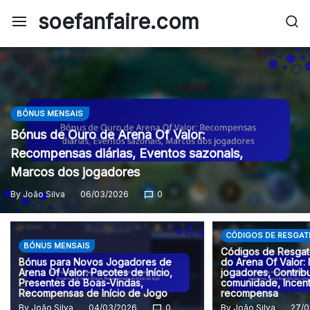
Skip
soefanfaire.com
to
content
BÓNUS MENSAIS
Bónus de Ouro de Arena Of Valor:
Recompensas diárias, Eventos sazonais,
Marcos dos jogadores
By
João Silva
06/03/2026
0
CÓDIGOS DE RESGAT
BÓNUS MENSAIS
Códigos de Resga
Bónus para Novos Jogadores de
do Arena Of Valor: 
Arena Of Valor: Pacotes de Início,
jogadores, Contrib
Presentes de Boas-Vindas,
comunidade, Incent
Recompensas de Início de Jogo
recompensa
By
João Silva
04/03/2026
0
By
João Silva
27/0