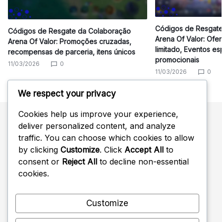
Códigos de Resgate
Códigos de Resgate da Colaboração
Arena Of Valor: Ofe
Arena Of Valor: Promoções cruzadas,
limitado, Eventos es
recompensas de parceria, itens únicos
promocionais
11/03/2026
0
11/03/2026
0
We respect your privacy
Cookies help us improve your experience,
deliver personalized content, and analyze
Pesquisar
traffic. You can choose which cookies to allow
by clicking
Customize
. Click
Accept All
to
Search
consent or
Reject All
to decline non-essential
for:
cookies.
Customize