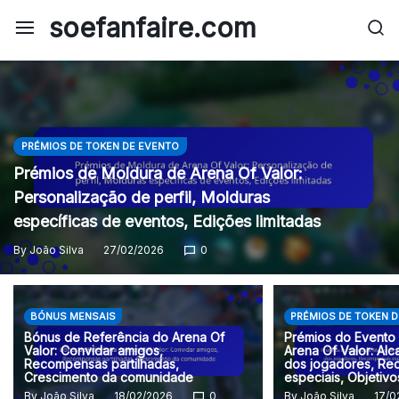
Skip
soefanfaire.com
to
content
PRÉMIOS DE TOKEN DE EVENTO
Prémios de Moldura de Arena Of Valor:
Personalização de perfil, Molduras
específicas de eventos, Edições limitadas
By
João Silva
27/02/2026
0
BÓNUS MENSAIS
PRÉMIOS DE TOKEN 
Bónus de Referência do Arena Of
Prémios do Evento
Valor: Convidar amigos,
Arena Of Valor: Al
Recompensas partilhadas,
dos jogadores, R
Crescimento da comunidade
especiais, Objetiv
By
João Silva
18/02/2026
0
By
João Silva
17/0